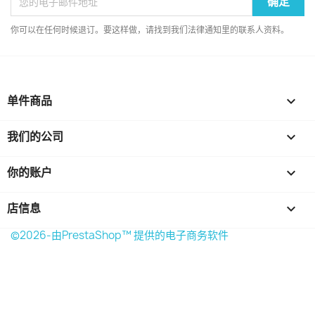
你可以在任何时候退订。要这样做，请找到我们法律通知里的联系人资料。
单件商品

我们的公司

你的账户

店信息
keyboard_arrow_down
©2026-由PrestaShop™ 提供的电子商务软件