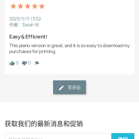
2023/11/11 13:52
作者：Sarah W.
Easy & Efficient!
This piano version is great, and it is so easy to download my 
purchases for printing. 
0
0
写评论
获取我们的最新消息和促销