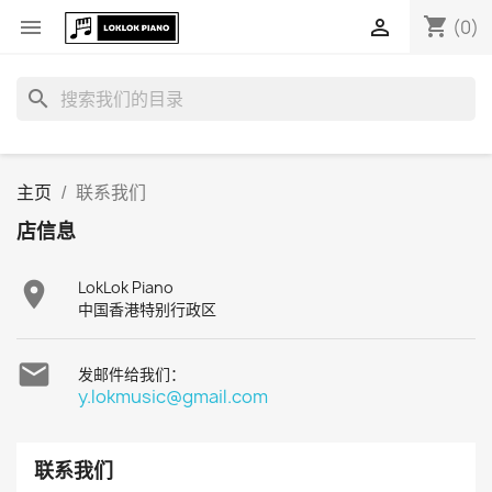
shopping_cart


(0)
search
主页
联系我们
店信息

LokLok Piano
中国香港特别行政区

发邮件给我们：
y.lokmusic@gmail.com
联系我们